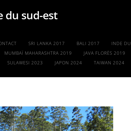
ie du sud-est
ONTACT
SRI LANKA 2017
BALI 2017
INDE DU
MUMBAÏ MAHARASHTRA 2019
JAVA FLORÈS 2019
SULAWESI 2023
JAPON 2024
TAIWAN 2024