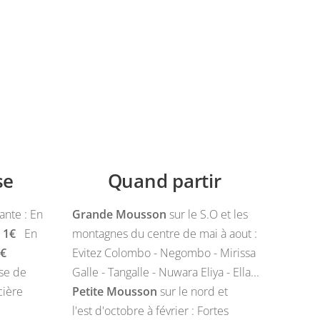
ise
Quand partir
ante : En
Grande Mousson
sur le S.O et les
 1€
En
montagnes du centre de mai à aout :
1 €
Evitez Colombo - Negombo - Mirissa
use de
Galle - Tangalle - Nuwara Eliya - Ella...
cière
Petite Mousson
sur le nord et
l'est
d'octobre à février : Fortes