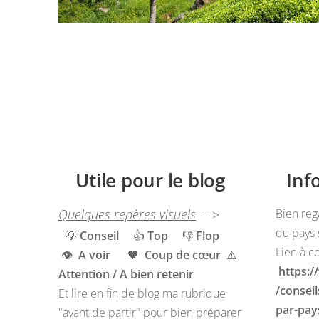
Utile pour le blog
Inf
Quelques repères visuels
--->
Bien reg
du pays s
💡
Conseil
👍
Top
👎
Flop
Lien à c
👁️
A voir
🖤
Coup de cœur
⚠️
https:/
Attention / A bien retenir
/consei
Et lire en fin de blog ma rubrique
par-pay
"avant de partir" pour bien préparer