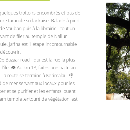
, quelques trottoirs encombrés et pas de
ture tamoule sri lankaise. Balade à pied
de Vauban puis à la librairie - tout un
vant de filer au temple de Nallur
le. Jaffna est 1 étape incontournable
à découvrir.
e Bazaar road - qui est la rue la plus
l'île.
👁️
Au km 13, faites une halte au
. La route se termine à Kerimalaï :
👎
d de mer servant aux locaux pour les
xer et se purifier et les enfants jouent
ram temple ,entouré de végétation, est