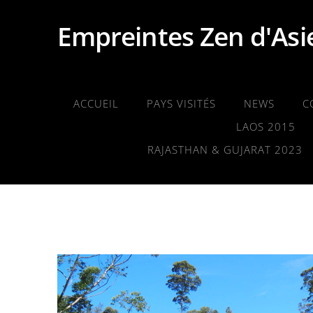
Empreintes Zen d'As
ACCUEIL
PAYS VISITÉS
NEWS
C
LAOS 2015
RAJASTHAN & GUJARAT 2023