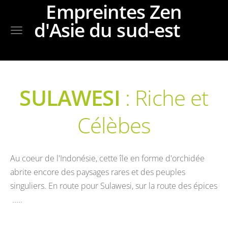
Empreintes Zen
d'Asie du sud-est
SULAWESI
: Riche et
Célèbes
Au coeur de l'Indonésie, cette île en forme d'orchidée
abrite encore des paysages rares et des peuples
singuliers. En route pour Sulawesi, sur la route des épices
.....