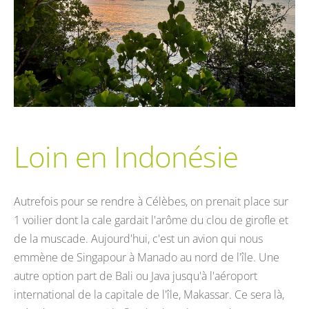
Loin en Indonésie
Autrefois pour se rendre à Célèbes, on prenait place sur
1 voilier dont la cale gardait l'arôme du clou de girofle et
de la muscade. Aujourd'hui, c'est un avion qui nous
emmène de Singapour à Manado au nord de l'île. Une
autre option part de Bali ou Java jusqu'à l'aéroport
international de la capitale de l'île, Makassar. Ce sera là,